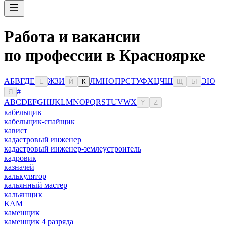
Работа и вакансии
по профессии в Красноярке
А
Б
В
Г
Д
Е
Ж
З
И
Л
М
Н
О
П
Р
С
Т
У
Ф
Х
Ц
Ч
Ш
Э
Ю
Ё
Й
К
Щ
Ы
#
Я
A
B
C
D
E
F
G
H
I
J
K
L
M
N
O
P
Q
R
S
T
U
V
W
X
Y
Z
кабельщик
кабельщик-спайщик
кавист
кадастровый инженер
кадастровый инженер-землеустроитель
кадровик
казначей
калькулятор
кальянный мастер
кальянщик
КАМ
каменщик
каменщик 4 разряда