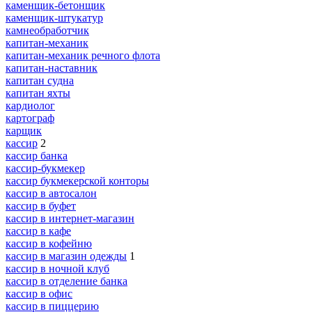
каменщик-бетонщик
каменщик-штукатур
камнеобработчик
капитан-механик
капитан-механик речного флота
капитан-наставник
капитан судна
капитан яхты
кардиолог
картограф
карщик
кассир
2
кассир банка
кассир-букмекер
кассир букмекерской конторы
кассир в автосалон
кассир в буфет
кассир в интернет-магазин
кассир в кафе
кассир в кофейню
кассир в магазин одежды
1
кассир в ночной клуб
кассир в отделение банка
кассир в офис
кассир в пиццерию