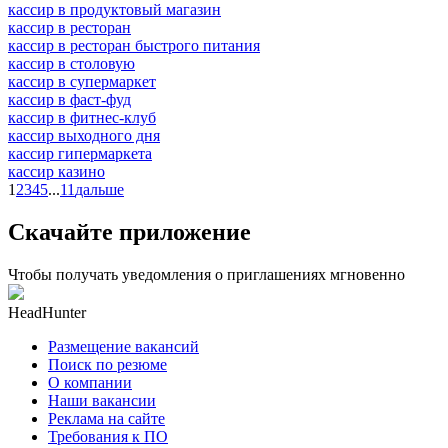
кассир в продуктовый магазин
кассир в ресторан
кассир в ресторан быстрого питания
кассир в столовую
кассир в супермаркет
кассир в фаст-фуд
кассир в фитнес-клуб
кассир выходного дня
кассир гипермаркета
кассир казино
1
2
3
4
5
...
11
дальше
Скачайте приложение
Чтобы получать уведомления о приглашениях мгновенно
HeadHunter
Размещение вакансий
Поиск по резюме
О компании
Наши вакансии
Реклама на сайте
Требования к ПО